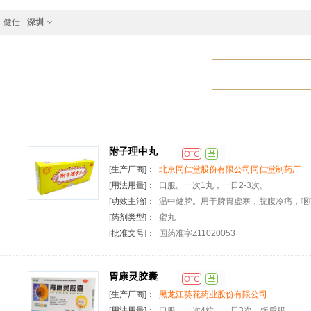
健仕
深圳
附子理中丸
[生产厂商]：
北京同仁堂股份有限公司同仁堂制药厂
[用法用量]：
口服。一次1丸，一日2-3次。
[功效主治]：
温中健脾。用于脾胃虚寒，脘腹冷痛，呕
[药剂类型]：
蜜丸
[批准文号]：
国药准字Z11020053
胃康灵胶囊
[生产厂商]：
黑龙江葵花药业股份有限公司
[用法用量]：
口服。一次4粒，一日3次。饭后服