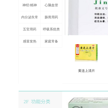
神经/精神
心脑血管
内分泌失常
肠胃用药
五官用药
呼吸系统类
感冒发热
家庭常备
黄连上清片
2F 功能分类