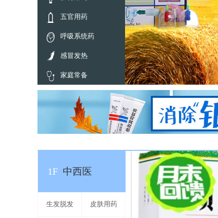

五官用药

呼吸系统药

感冒发热

家庭常备
1F
中西医
生发脱发
皮肤用药