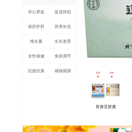
补心养血
促进排铅
保肝护肝
营养补充
维生素
生长发育
女性保健
免疫调节
抗疲抗衰
戒烟戒酒
胃康灵胶囊