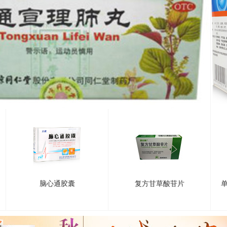
脑心通胶囊
复方甘草酸苷片