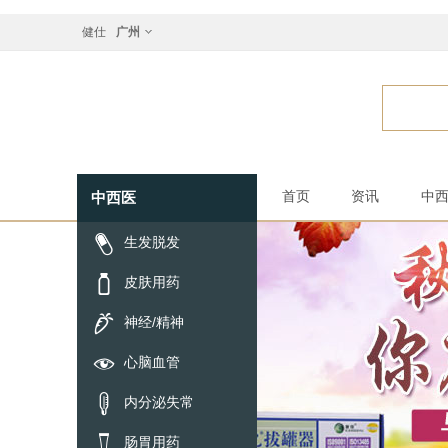
健仕
广州
中西医
首页
资讯
中

生发脱发

皮肤用药

神经/精神

心脑血管

内分泌失常

肠胃用药