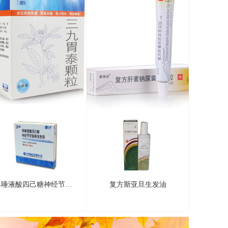
单唾液酸四己糖神经节苷脂钠注射液
复方斯亚旦生发油