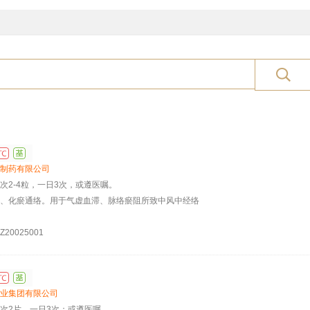
制药有限公司
次2-4粒，一日3次，或遵医嘱。
、化瘀通络。用于气虚血滞、脉络瘀阻所致中风中经络
20025001
业集团有限公司
次2片，一日3次；或遵医嘱。