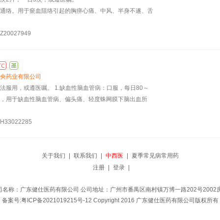
通络。用于瘀血阻络引起的胸痹心痛、中风、半身不遂、舌
20027949
央药业有限公司
法服用，或遵医嘱。 1.缺血性脑血管病：口服，每日80～
，用于缺血性脑血管病、偏头痛、轻度蛛网膜下脑出血所
33022285
关于我们
|
联系我们
|
中西医
|
夏季常见病常用药
注册
|
登录
|
司名称：广东健仕医药有限公司 公司地址：广州市番禺区南村镇万博一路202号2002房
备案号:粤ICP备2021019215号-12
Copyright 2016 广东健仕医药有限公司版权所有