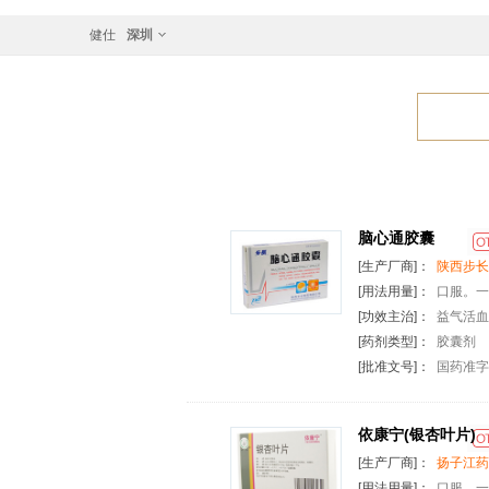
健仕
深圳
脑心通胶囊
[生产厂商]：
陕西步长
[用法用量]：
口服。一
[功效主治]：
益气活血
[药剂类型]：
胶囊剂
[批准文号]：
国药准字Z
依康宁(银杏叶片)
[生产厂商]：
扬子江药
[用法用量]：
口服。一