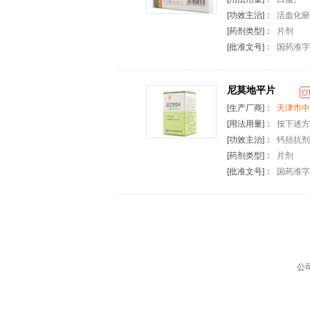
[功效主治]：
活血化瘀
[药剂类型]：
片剂
[批准文号]：
国药准字Z
尼莫地平片
[生产厂商]：
天津市中
[用法用量]：
按下述方
[功效主治]：
钙拮抗剂
[药剂类型]：
片剂
[批准文号]：
国药准字H
公