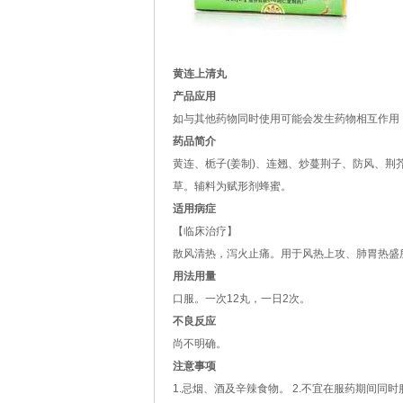
黄连上清丸
产品应用
如与其他药物同时使用可能会发生药物相互作用
药品简介
黄连、栀子(姜制)、连翘、炒蔓荆子、防风、荆
草。辅料为赋形剂蜂蜜。
适用病症
【临床治疗】
散风清热，泻火止痛。用于风热上攻、肺胃热盛
用法用量
口服。一次12丸，一日2次。
不良反应
尚不明确。
注意事项
1.忌烟、酒及辛辣食物。 2.不宜在服药期间同