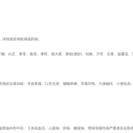
，详情请咨询医师或药师。
芥穗、白芷、黄苓、菊花、薄荷、酒大黄、黄柏(酒炒)、桔梗、川芎、石膏、旋覆花、
所致的头晕目眩、牙齿疼痛、口舌生疮、咽喉肿痛、耳痛耳鸣、大便秘结、小便短赤
时服用滋补性中药。 3.有高血压、心脏病、肝病、糖尿病、肾病等慢性病严重者应在医